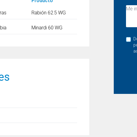
Producto
ras
Rabión 62.5 WG
bia
Minardi 60 WG
D
p
a
es