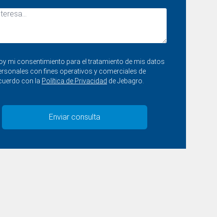
oy mi consentimiento para el tratamiento de mis datos
ersonales con fines operativos y comerciales de
cuerdo con la
Política de Privacidad
de Jebagro.
Enviar consulta