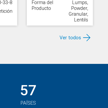
-33-8
Forma del
Lumps,
Producto
Powder,
tición
Granular,
Lentils
Embalaje
a petición
Ver todos
57
PAÍSES