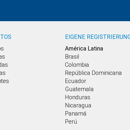
CTOS
EIGENE REGISTRIERUN
os
América Latina
as
Brasil
idas
Colombia
as
República Dominicana
ntes
Ecuador
Guatemala
Honduras
Nicaragua
Panamá
Perú