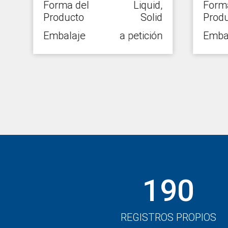
7
Forma del
Liquid,
Forma
Producto
Solid
Produ
n
Embalaje
a petición
Emba
190
REGISTROS PROPIOS