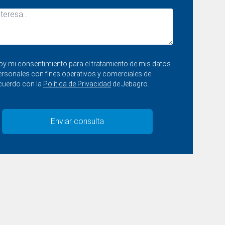
oy mi consentimiento para el tratamiento de mis datos
ersonales con fines operativos y comerciales de
cuerdo con la
Política de Privacidad
de Jebagro.
Enviar consulta