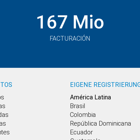
167 Mio
FACTURACIÓN
CTOS
EIGENE REGISTRIERUN
os
América Latina
as
Brasil
idas
Colombia
as
República Dominicana
ntes
Ecuador