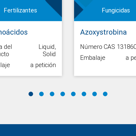
Fertilizantes
Fungicidas
noácidos
Azoxystrobina
 del
Liquid,
Número CAS
131860
cto
Solid
Embalaje
a pe
laje
a petición