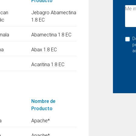
Producto
ican
Jebagro Abamectina
ic
1.8 EC
mala
Abamectina 1.8 EC
D
p
ma
Abax 1.8 EC
a
Acaritina 1.8 EC
Nombre de
Producto
a
Apache
*
e
Apache
*