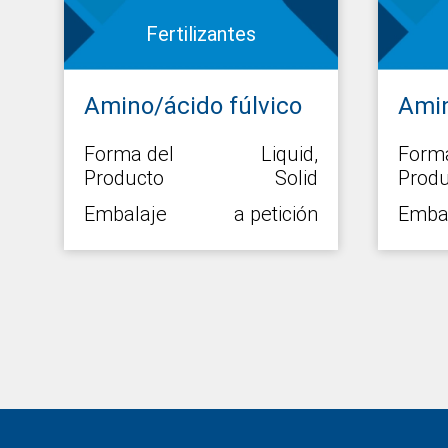
Fertilizantes
Amino/ácido fúlvico
Ami
7
Forma del
Liquid,
Forma
Producto
Solid
Produ
n
Embalaje
a petición
Emba