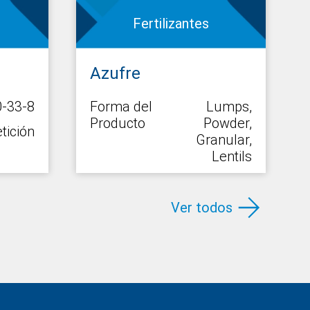
Fertilizantes
Azufre
-33-8
Forma del
Lumps,
Producto
Powder,
tición
Granular,
Lentils
Embalaje
a petición
Ver todos